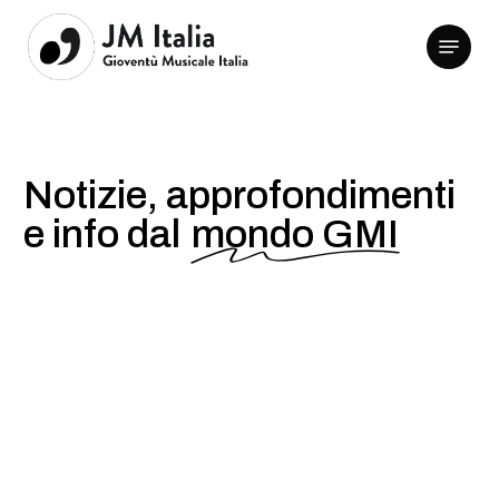
Skip
Menu
to
Clos
main
Men
content
Notizie, approfondimenti
e info dal
mondo GMI
Il