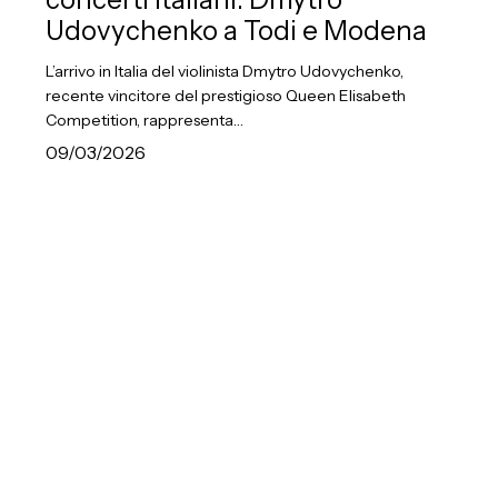
Elisabeth
Udovychenko a Todi e Modena
ai
L’arrivo in Italia del violinista Dmytro Udovychenko,
concerti
recente vincitore del prestigioso Queen Elisabeth
italiani:
Competition, rappresenta…
Dmytro
09/03/2026
Udovychenko
a
Aozhe
Todi
Zhang,
e
I°
Modena
Premio
Paganini:
il
debutto
italiano
promosso