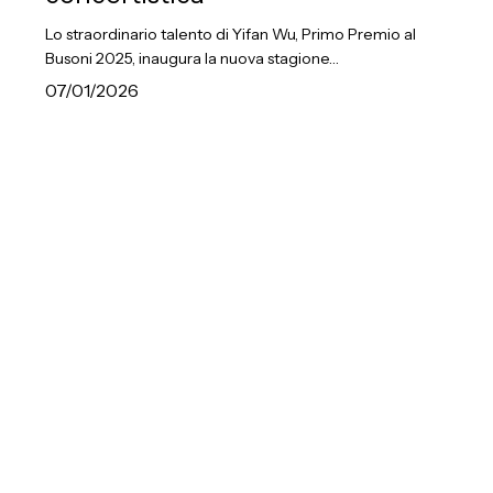
56ª
Lo straordinario talento di Yifan Wu, Primo Premio al
stagione
Busoni 2025, inaugura la nuova stagione…
concertistica
07/01/2026
A
San
Benedetto
del
Tronto
il
tradizionale
Concerto
di
fine
anno