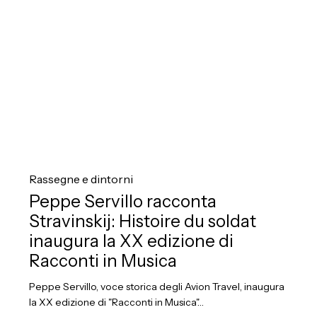
XX
edizione
di
Racconti
in
Musica
Peppe
Servillo
Rassegne e dintorni
racconta
Peppe Servillo racconta
Stravinskij:
Stravinskij: Histoire du soldat
Histoire
inaugura la XX edizione di
du
Racconti in Musica
soldat
Peppe Servillo, voce storica degli Avion Travel, inaugura
inaugura
la XX edizione di "Racconti in Musica"…
la