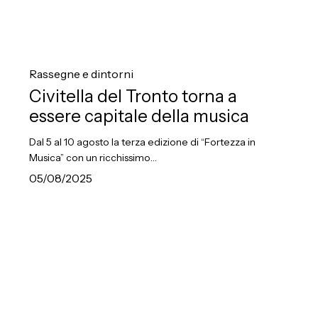
Civitella
del
Rassegne e dintorni
Tronto
Civitella del Tronto torna a
torna
essere capitale della musica
a
Dal 5 al 10 agosto la terza edizione di “Fortezza in
essere
Musica” con un ricchissimo…
capitale
05/08/2025
della
musica
Ad
Amandola
il
Progetto
di