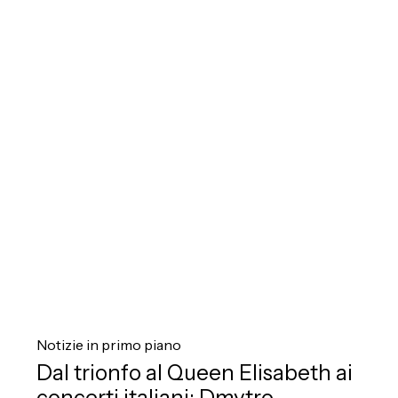
Elisabeth
ai
concerti
italiani:
Dmytro
Udovychenko
a
Todi
e
Modena
Dal
trionfo
Notizie in primo piano
al
Dal trionfo al Queen Elisabeth ai
Queen
concerti italiani: Dmytro