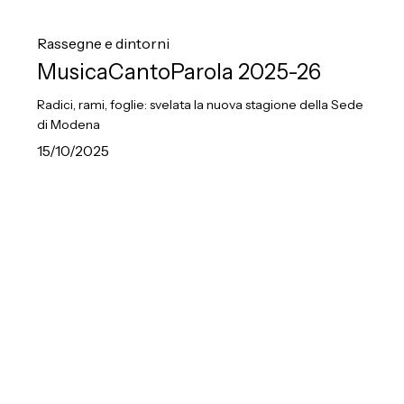
MusicaCantoParola
2025-
Rassegne e dintorni
26
MusicaCantoParola 2025-26
Radici, rami, foglie: svelata la nuova stagione della Sede
di Modena
15/10/2025
Very
Parisienne!
I
40
anni
del
Conservatorio
della