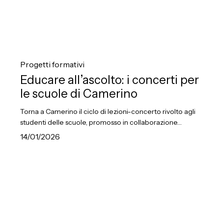
Educare
all’ascolto:
Progetti formativi
i
Educare all’ascolto: i concerti per
concerti
le scuole di Camerino
per
Torna a Camerino il ciclo di lezioni-concerto rivolto agli
le
studenti delle scuole, promosso in collaborazione…
scuole
14/01/2026
di
Camerino
Camerino,
al
via
la