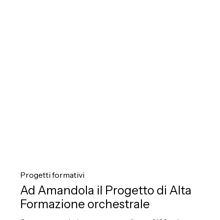
Alta
Formazione
orchestrale
Ad
Amandola
Progetti formativi
il
Ad Amandola il Progetto di Alta
Progetto
Formazione orchestrale
di