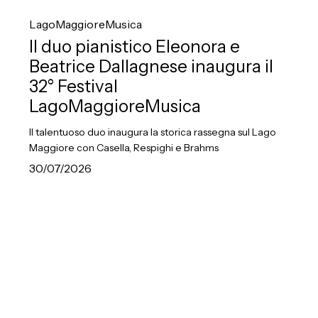
Il
duo
LagoMaggioreMusica
pianistico
Il duo pianistico Eleonora e
Eleonora
Beatrice Dallagnese inaugura il
e
32° Festival
Beatrice
LagoMaggioreMusica
Dallagnese
Il talentuoso duo inaugura la storica rassegna sul Lago
inaugura
Maggiore con Casella, Respighi e Brahms
il
30/07/2026
32°
Festival
LagoMaggioreMusica
Hao
Rao
in
concerto
a
Todi