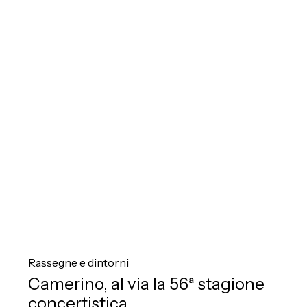
56ª
stagione
concertistica
Camerino,
al
Rassegne e dintorni
via
Camerino, al via la 56ª stagione
la
concertistica