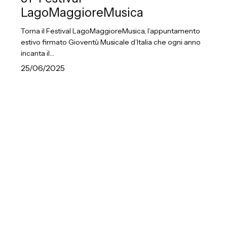
LagoMaggioreMusica
Torna il Festival LagoMaggioreMusica, l’appuntamento
estivo firmato Gioventù Musicale d’Italia che ogni anno
incanta il…
25/06/2025
Al
via
Rassegna
Musiche
di
Tonadico