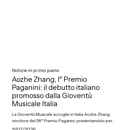
dalla
Gioventù
Musicale
Italia
Aozhe
Zhang,
Notizie in primo piano
I°
Aozhe Zhang, I° Premio
Premio
Paganini: il debutto italiano
Paganini:
promosso dalla Gioventù
il
Musicale Italia
debutto
La Gioventù Musicale accoglie in Italia Aozhe Zhang,
italiano
vincitore del 58° Premio Paganini, presentandolo per…
promosso
11/02/2026