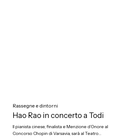
Hao
Rao
Rassegne e dintorni
in
Hao Rao in concerto a Todi
concerto
Il pianista cinese, finalista e Menzione d’Onore al
a
Concorso Chopin di Varsavia, sarà al Teatro…