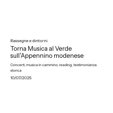
Torna
Musica
Rassegne e dintorni
al
Torna Musica al Verde
Verde
sull’Appennino modenese
sull’Appennino
Concerti, musica in cammino, reading, testimonianza
modenese
storica
10/07/2025
31°
Festival
LagoMaggioreMusica