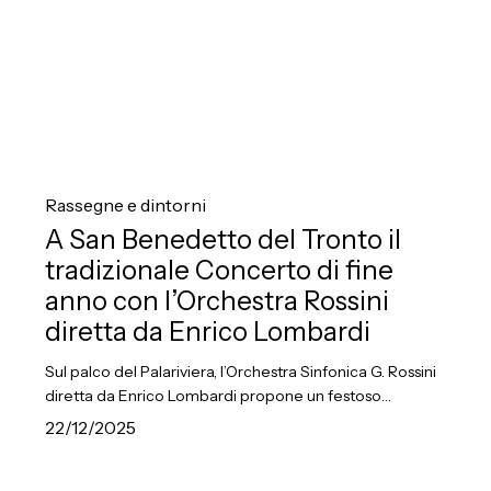
con
l’Orchestra
Rossini
diretta
da
Enrico
A
Lombardi
San
Rassegne e dintorni
Benedetto
A San Benedetto del Tronto il
del
tradizionale Concerto di fine
Tronto
anno con l’Orchestra Rossini
il
diretta da Enrico Lombardi
tradizionale
Sul palco del Palariviera, l’Orchestra Sinfonica G. Rossini
Concerto
diretta da Enrico Lombardi propone un festoso…
di
22/12/2025
fine
anno