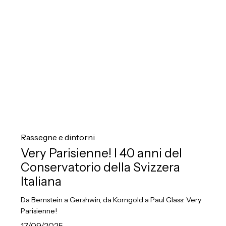
Svizzera
Italiana
Very
Parisienne!
Rassegne e dintorni
I
Very Parisienne! I 40 anni del
40
Conservatorio della Svizzera
anni
Italiana
del
Da Bernstein a Gershwin, da Korngold a Paul Glass: Very
Conservatorio
Parisienne!
della
17/09/2025