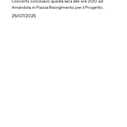
Concerto conclusivo questa sera alle ore 21.30, ad
Alta
Amandola, in Piazza Risorgimento, per il Progetto…
Formazione
26/07/2025
orchestrale
Torna
Musica
al
Verde
sull’Appennino
modenese