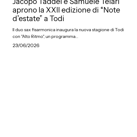
e
Jacopo Taddei e Samuele Telari
Samuele
aprono la XXII edizione di “Note
Telari
d’estate” a Todi
aprono
Il duo sax fisarmonica inaugura la nuova stagione di Todi
la
con "Alto Ritmo", un programma…
XXII
23/06/2026
edizione
di
“Note
Peppe
d’estate”
Servillo
a
racconta
Todi
Stravinskij:
Histoire
du
soldat
inaugura
la