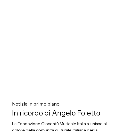
In
ricordo
Notizie in primo piano
di
In ricordo di Angelo Foletto
Angelo
La Fondazione Gioventù Musicale Italia si unisce al
Foletto
dolore della comunità culturale italiana per la…