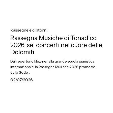
Rassegna
Musiche
Rassegne e dintorni
di
Rassegna Musiche di Tonadico
Tonadico
2026: sei concerti nel cuore delle
2026:
Dolomiti
sei
Dal repertorio klezmer alla grande scuola pianistica
concerti
internazionale, la Rassegna Musiche 2026 promossa
nel
dalla Sede…
cuore
02/07/2026
delle
Dolomiti
Jacopo
Taddei
e