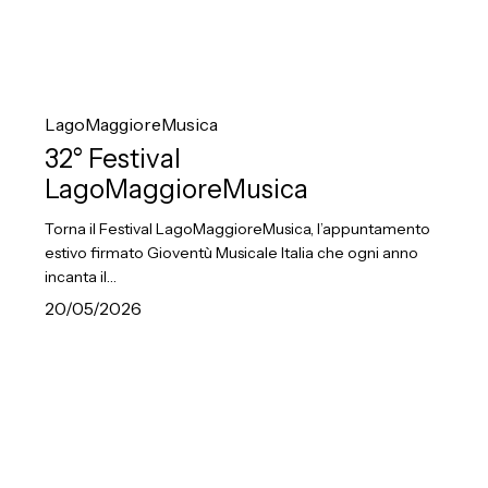
32°
Festival
LagoMaggioreMusica
LagoMaggioreMusica
32° Festival
LagoMaggioreMusica
Torna il Festival LagoMaggioreMusica, l’appuntamento
estivo firmato Gioventù Musicale Italia che ogni anno
incanta il…
20/05/2026
Dal
trionfo
al
Queen