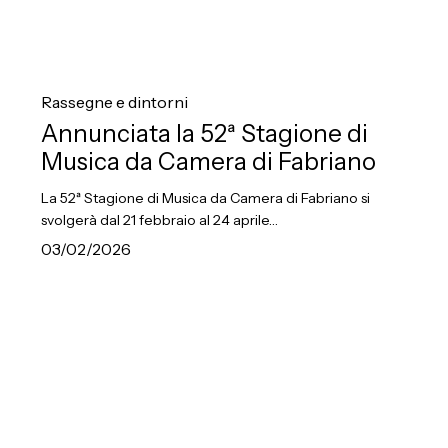
Annunciata
la
Rassegne e dintorni
52ª
Annunciata la 52ª Stagione di
Stagione
Musica da Camera di Fabriano
di
La 52ª Stagione di Musica da Camera di Fabriano si
Musica
svolgerà dal 21 febbraio al 24 aprile…
da
03/02/2026
Camera
di
Fabriano
In
ricordo
di
Angelo
Foletto