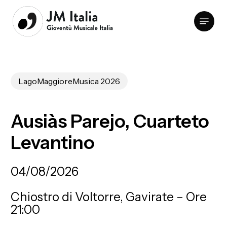
Skip
Menu
to
Clos
main
Men
content
LagoMaggioreMusica 2026
Ausiàs
Parejo,
Cuarteto
Levantino
04/08/2026
Chiostro di Voltorre, Gavirate – Ore
21:00