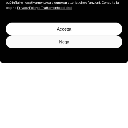
può influire negativamente su alcune caratteristiche e funzioni. Consulta la
pagina
Privacy Policy e Trattamento dei dati
Accetta
Nega
Per la musica,
il talento e le idee
Sostienici