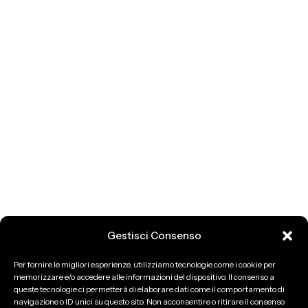
Gestisci Consenso
Per fornire le migliori esperienze, utilizziamo tecnologie come i cookie per
memorizzare e/o accedere alle informazioni del dispositivo. Il consenso a
queste tecnologie ci permetterà di elaborare dati come il comportamento di
navigazione o ID unici su questo sito. Non acconsentire o ritirare il consenso