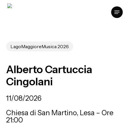
Skip
Menu
to
Clos
main
Men
content
LagoMaggioreMusica 2026
Alberto
Cartuccia
Cingolani
11/08/2026
Chiesa di San Martino, Lesa – Ore
21:00