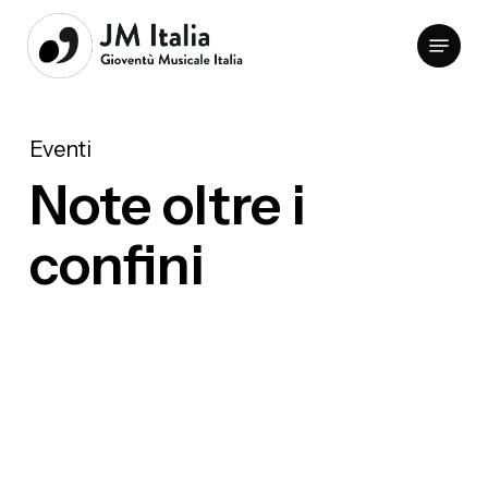
Skip
Menu
to
Clos
main
Men
content
Eventi
Note oltre i
confini