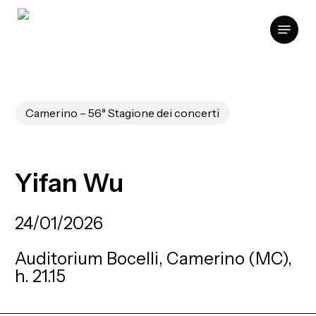
Skip
Menu
to
Clos
main
Men
content
Camerino – 56ª Stagione dei concerti
Yifan
Wu
24/01/2026
Auditorium Bocelli, Camerino (MC),
h. 21.15