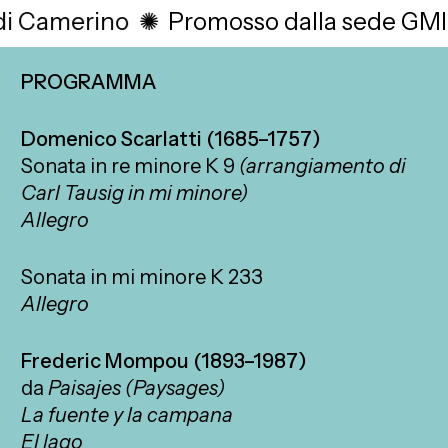
i
Camerino
✺
Promosso dalla sede GMI 
PROGRAMMA
Domenico Scarlatti (1685–1757)
Sonata in re minore K 9
(arrangiamento di
Carl Tausig in mi minore)
Allegro
Sonata in mi minore K 233
Allegro
Frederic Mompou (1893–1987)
da
Paisajes (Paysages)
La fuente y la campana
El lago