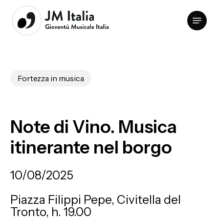
Skip
Menu
to
Clos
main
Men
content
Fortezza in musica
Note
di
Vino.
Musica
itinerante
nel
borgo
10/08/2025
Piazza Filippi Pepe, Civitella del
Tronto, h. 19.00