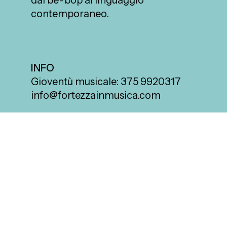
dal be-bop al linguaggio
contemporaneo.
INFO
Gioventù musicale: 375 9920317
info@fortezzainmusica.com