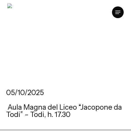
Skip
Menu
to
main
content
Note d'estate 2025
05/10/2025
Aula Magna del Liceo “Jacopone da
Todi” – Todi, h. 17.30