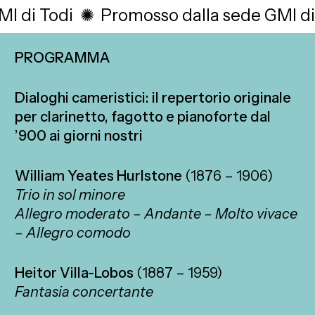
I di
Todi
✺
Promosso dalla sede GMI di
PROGRAMMA
Dialoghi cameristici: il repertorio originale
per clarinetto, fagotto e pianoforte dal
’900 ai giorni nostri
William Yeates Hurlstone
(1876 – 1906)
Trio in sol minore
Allegro moderato – Andante – Molto vivace
– Allegro comodo
Heitor Villa-Lobos
(1887 – 1959)
Fantasia concertante