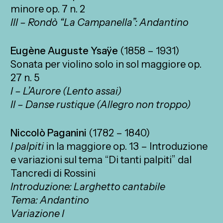
minore op. 7 n. 2
III – Rondò “La Campanella”: Andantino
Eugène Auguste Ysaÿe
(1858 – 1931)
Sonata per violino solo in sol maggiore op.
27 n. 5
I – L’Aurore (Lento assai)
II – Danse rustique (Allegro non troppo)
Niccolò Paganini
(1782 – 1840)
I palpiti
in la maggiore op. 13 – Introduzione
e variazioni sul tema “Di tanti palpiti” dal
Tancredi di Rossini
Introduzione: Larghetto cantabile
Tema: Andantino
Variazione I