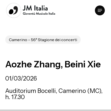
Skip
Menu
to
Clos
main
Men
content
Camerino – 56ª Stagione dei concerti
Aozhe
Zhang,
Beini
Xie
01/03/2026
Auditorium Bocelli, Camerino (MC),
h. 17.30