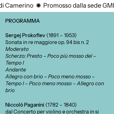
Camerino
✺
Promosso dalla sede GMI d
PROGRAMMA
Sergej Prokofiev
(1891 – 1953)
Sonata in re maggiore op. 94 bis n. 2
Moderato
Scherzo: Presto – Poco più mosso del –
Tempo I
Andante
Allegro con brio – Poco meno mosso –
Tempo I – Poco meno mosso – Allegro con
brio
Niccolò Paganini
(1782 – 1840)
dal Concerto per violino e orchestra in si