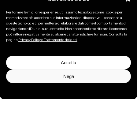
Per fornire le migliori esperienze, utilizziamo tecnologie come i cookie per
memorizzare e/o accedere alle informazioni del dispositivo. Il consenso a
queste tecnologie ci permetterà di elaborare dati come il comportamento di
navigazione o ID unici su questo sito. Non acconsentire o ritirare il consenso
può influire negativamente su alcune caratteristiche e funzioni. Consulta la
pagina
Privacy Policy e Trattamento dei dati
Accetta
Nega
Per la musica,
il talento e le idee